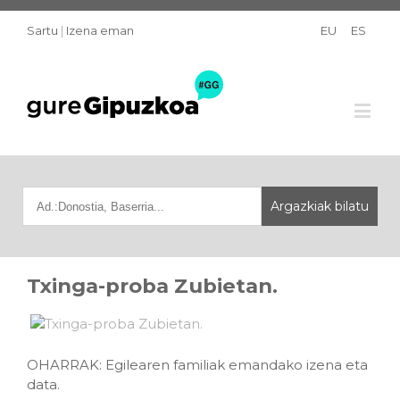
Sartu
|
Izena eman
EU
ES
Txinga-proba Zubietan.
OHARRAK: Egilearen familiak emandako izena eta
data.