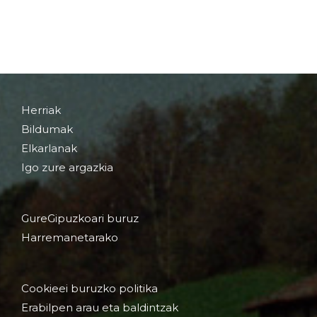
Herriak
Bildumak
Elkarlanak
Igo zure argazkia
GureGipuzkoari buruz
Harremanetarako
Cookieei buruzko politika
Erabilpen arau eta baldintzak