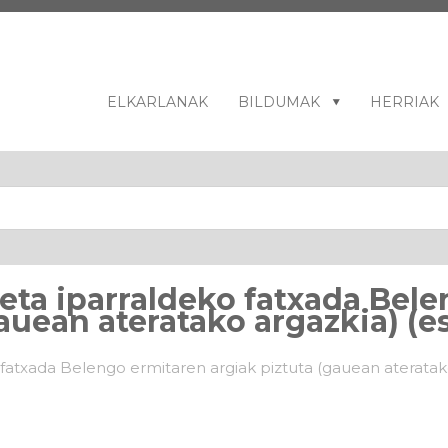
ELKARLANAK
BILDUMAK
HERRIAK
eta iparraldeko fatxada Bel
gauean ateratako argazkia) (e