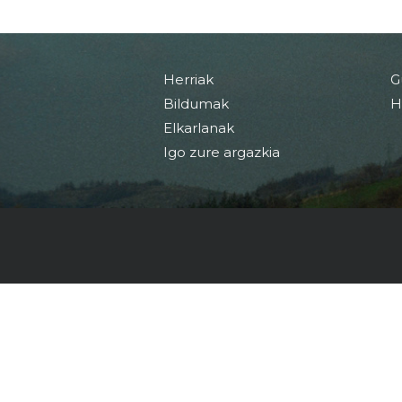
Herriak
G
Bildumak
H
Elkarlanak
Igo zure argazkia