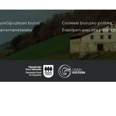
ureGipuzkoari buruz
Cookieei buruzko politika
arremanetarako
Erabilpen arau eta baldintz