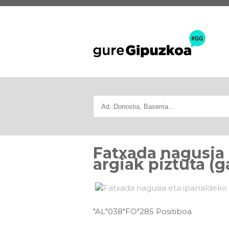
Fatxada nagusia 
argiak piztuta (
"AL"038"FO"285 Positiboa