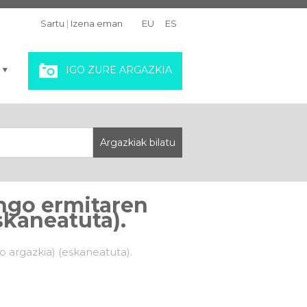
Sartu
|
Izena eman
EU
ES
IGO ZURE ARGAZKIA
engo ermitaren
skaneatuta).