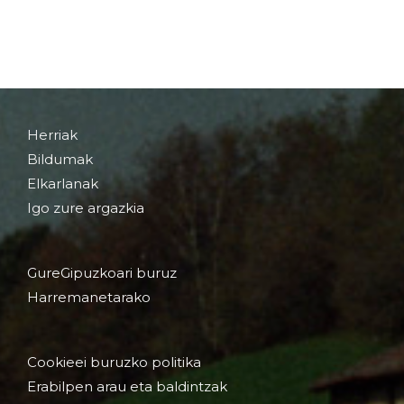
Herriak
Bildumak
Elkarlanak
Igo zure argazkia
GureGipuzkoari buruz
Harremanetarako
Cookieei buruzko politika
Erabilpen arau eta baldintzak