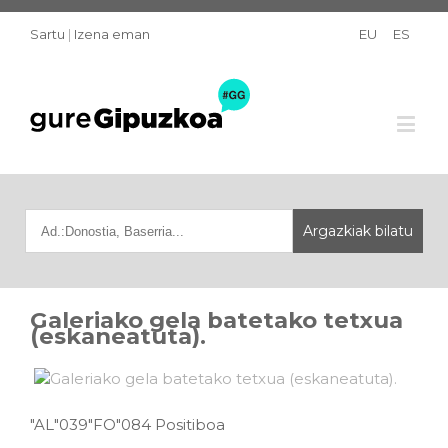
Sartu
|
Izena eman
EU
ES
Galeriako gela batetako tetxua
(eskaneatuta).
"AL"039"FO"084 Positiboa