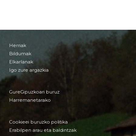
Herriak
Bildumak
Elkarlanak
Igo zure argazkia
GureGipuzkoari buruz
Harremanetarako
Cookieei buruzko politika
Erabilpen arau eta baldintzak