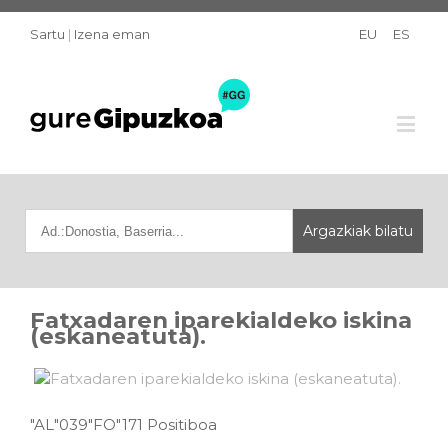
Sartu
|
Izena eman
EU
ES
Fatxadaren iparekialdeko iskina
(eskaneatuta).
"AL"039"FO"171 Positiboa