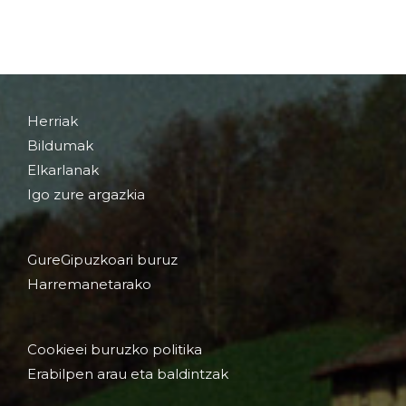
Herriak
Bildumak
Elkarlanak
Igo zure argazkia
GureGipuzkoari buruz
Harremanetarako
Cookieei buruzko politika
Erabilpen arau eta baldintzak