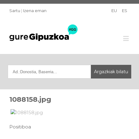
Sartu
|
Izena eman
EU
ES
1088158.jpg
Positiboa