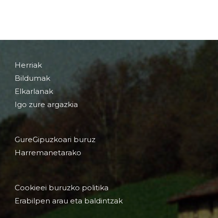
Herriak
Bildumak
Elkarlanak
Igo zure argazkia
GureGipuzkoari buruz
Harremanetarako
Cookieei buruzko politika
Erabilpen arau eta baldintzak