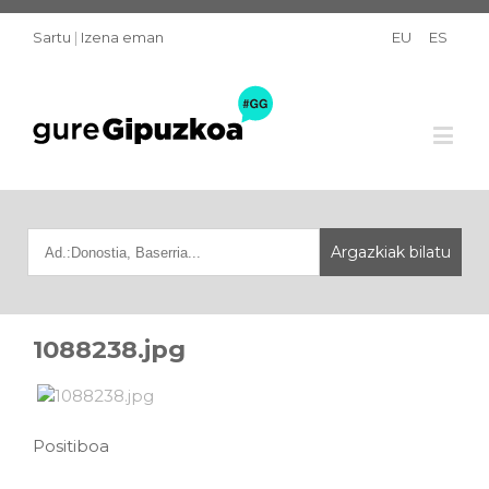
Sartu
|
Izena eman
EU
ES
1088238.jpg
Positiboa