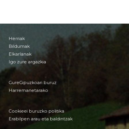
Herriak
Bildumak
Elkarlanak
Igo zure argazkia
GureGipuzkoari buruz
Harremanetarako
Cookieei buruzko politika
Erabilpen arau eta baldintzak