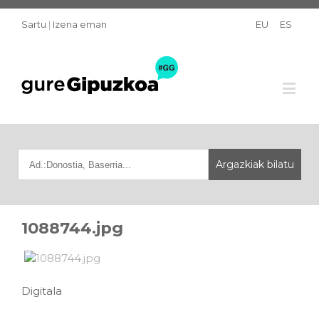
Sartu
|
Izena eman
EU
ES
1088744.jpg
Digitala