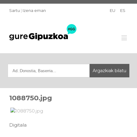
Sartu
|
Izena eman
EU
ES
1088750.jpg
Digitala