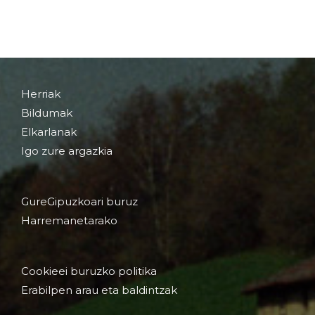
Herriak
Bildumak
Elkarlanak
Igo zure argazkia
GureGipuzkoari buruz
Harremanetarako
Cookieei buruzko politika
Erabilpen arau eta baldintzak