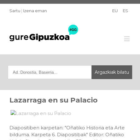
Sartu
|
Izena eman
EU
ES
Lazarraga en su Palacio
Diapositiben karpetan: "Oñatiko Historia eta Arte
bilduma. Karpeta 6. Diapositibak" Editor: Oñatiko