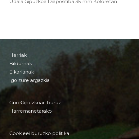
Udala Gipuzkoa Diapositiba 35 mm Koloretan
Herriak
Bildumak
Elkarlanak
Igo zure argazkia
GureGipuzkoari buruz
Harremanetarako
Cookieei buruzko politika