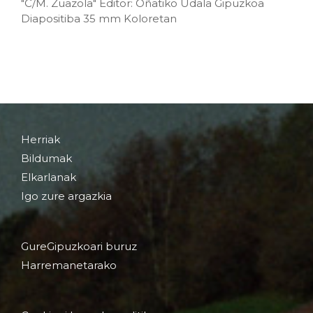
"C/M. Zuazola" Editor: Oñatiko Udala Gipuzkoa
Diapositiba 35 mm Koloretan
Herriak
Bildumak
Elkarlanak
Igo zure argazkia
GureGipuzkoari buruz
Harremanetarako