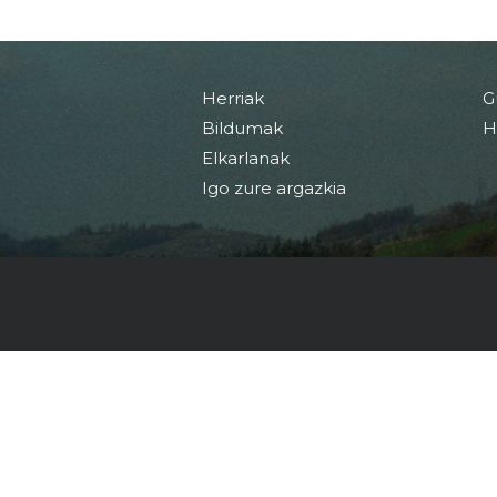
Herriak
G
Bildumak
H
Elkarlanak
Igo zure argazkia