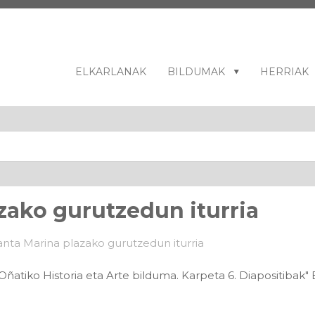
ELKARLANAK
BILDUMAK
HERRIAK
zako gurutzedun iturria
ñatiko Historia eta Arte bilduma. Karpeta 6. Diapositibak"