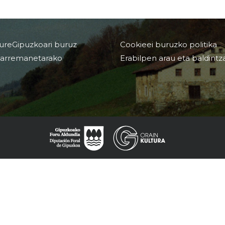
ureGipuzkoari buruz
Cookieei buruzko politika
arremanetarako
Erabilpen arau eta baldintz