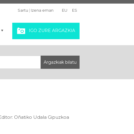
Sartu
|
Izena eman
EU
ES
IGO ZURE ARGAZKIA
 Editor: Oñatiko Udala Gipuzkoa