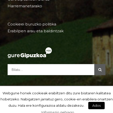
Harremanetarako
Cookieei buruzko politika
Erabilpen arau eta baldintzak
Webgune honek cookieak erabiltzen ditu zure bisitaren kalitatea
hobetzeko. Nabigatzen jarraituz gero, cookie-en erabilera onartzen
duzu. Hala ere konfigurazioa aldatu dezakezu .
Ados
Informazio gehiago