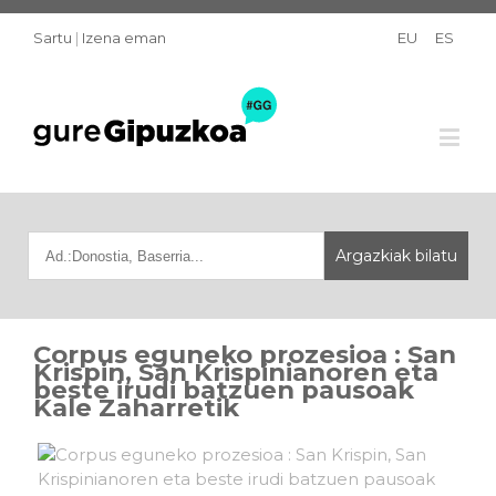
Sartu
|
Izena eman
EU
ES
Corpus eguneko prozesioa : San
Krispin, San Krispinianoren eta
beste irudi batzuen pausoak
Kale Zaharretik