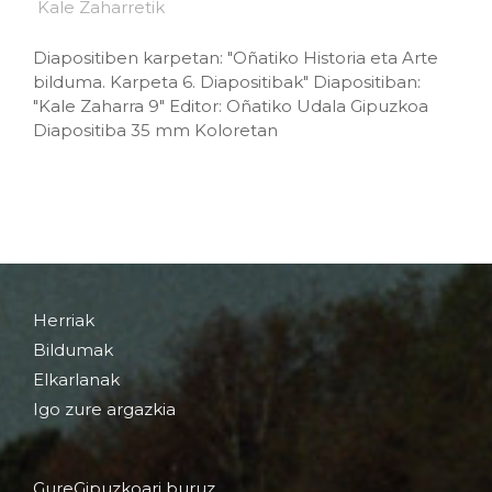
Diapositiben karpetan: "Oñatiko Historia eta Arte
bilduma. Karpeta 6. Diapositibak" Diapositiban:
"Kale Zaharra 9" Editor: Oñatiko Udala Gipuzkoa
Diapositiba 35 mm Koloretan
Herriak
Bildumak
Elkarlanak
Igo zure argazkia
GureGipuzkoari buruz