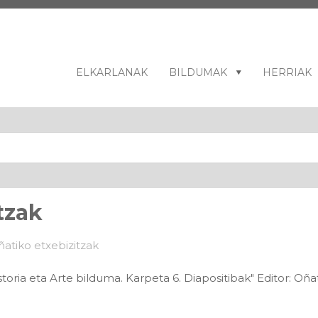
ELKARLANAK
BILDUMAK
HERRIAK
tzak
toria eta Arte bilduma. Karpeta 6. Diapositibak" Editor: Oñ