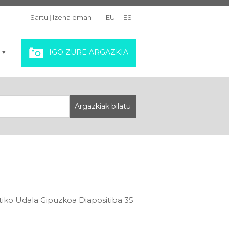
Sartu
|
Izena eman
EU
ES
IGO ZURE ARGAZKIA
atiko Udala Gipuzkoa Diapositiba 35