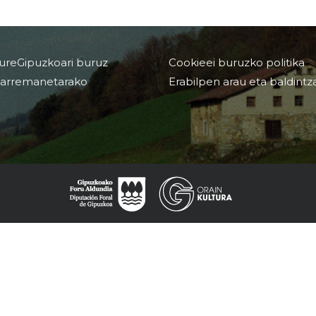
ureGipuzkoari buruz
Cookieei buruzko politika
arremanetarako
Erabilpen arau eta baldintz