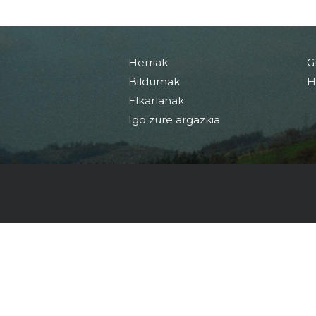
Herriak
G
Bildumak
H
Elkarlanak
Igo zure argazkia