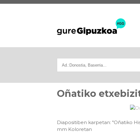
Oñatiko etxebizi
Diapositiben karpetan: "Oñatiko His
mm Koloretan