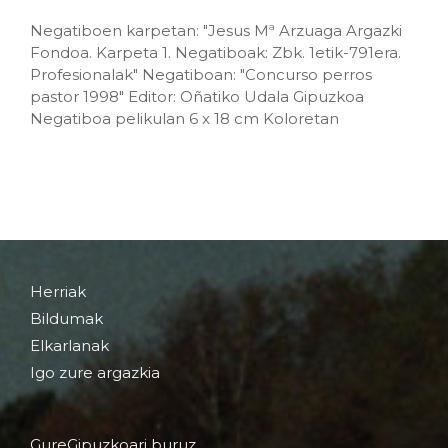
Negatiboen karpetan: "Jesus Mª Arzuaga Argazki
Fondoa. Karpeta 1. Negatiboak: Zbk. 1etik-791era.
Profesionalak" Negatiboan: "Concurso perros
pastor 1998" Editor: Oñatiko Udala Gipuzkoa
Negatiboa pelikulan 6 x 18 cm Koloretan
Herriak
Bildumak
Elkarlanak
Igo zure argazkia
GureGipuzkoari buruz