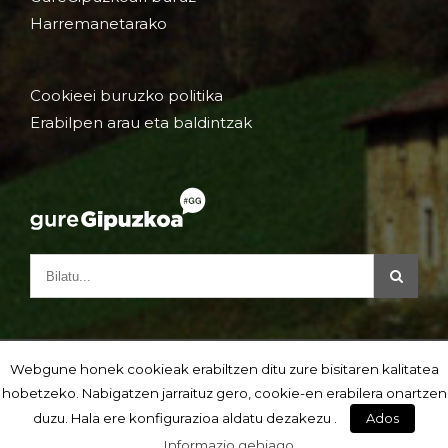
Harremanetarako
Cookieei buruzko politika
Erabilpen arau eta baldintzak
Webgune honek cookieak erabiltzen ditu zure bisitaren kalitatea
hobetzeko. Nabigatzen jarraituz gero, cookie-en erabilera onartzen
duzu. Hala ere konfigurazioa aldatu dezakezu .
Ados
Informazio gehiago