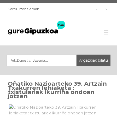
Sartu
|
Izena eman
EU
ES
Oñatiko Nazioarteko 39. Artzain
Txakurren lehiaketa :
txistulariak ikurriña ondoan
jotzen