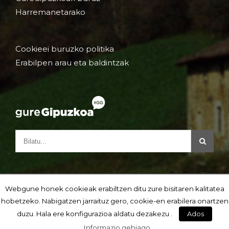
Harremanetarako
Cookieei buruzko politika
Erabilpen arau eta baldintzak
Webgune honek cookieak erabiltzen ditu zure bisitaren kalitatea
hobetzeko. Nabigatzen jarraituz gero, cookie-en erabilera onartzen
duzu. Hala ere konfigurazioa aldatu dezakezu .
Ados
Informazio gehiago