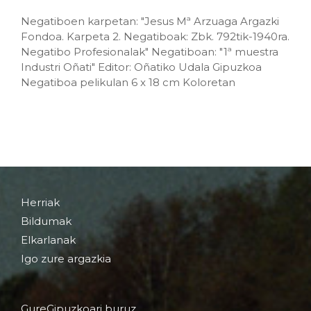
Negatiboen karpetan: "Jesus Mª Arzuaga Argazki
Fondoa. Karpeta 2. Negatiboak: Zbk. 792tik-1940ra.
Negatibo Profesionalak" Negatiboan: "1ª muestra
Industri Oñati" Editor: Oñatiko Udala Gipuzkoa
Negatiboa pelikulan 6 x 18 cm Koloretan
Herriak
Bildumak
Elkarlanak
Igo zure argazkia
GureGipuzkoari buruz