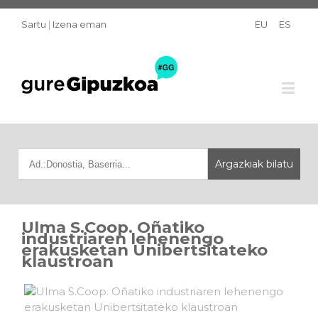
Sartu
|
Izena eman
EU
ES
Ulma S.Coop. Oñatiko
industriaren lehenengo
erakusketan Unibertsitateko
klaustroan