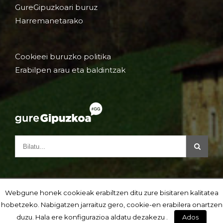
GureGipuzkoari buruz
Harremanetarako
Cookieei buruzko politika
Erabilpen arau eta baldintzak
Webgune honek cookieak erabiltzen ditu zure bisitaren kalitatea
hobetzeko. Nabigatzen jarraituz gero, cookie-en erabilera onartzen
duzu. Hala ere konfigurazioa aldatu dezakezu .
Ados