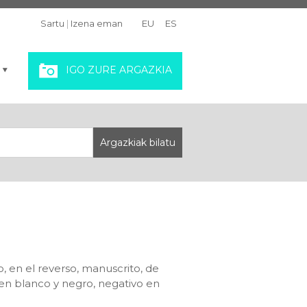
Sartu
|
Izena eman
EU
ES
IGO ZURE ARGAZKIA
, en el reverso, manuscrito, de
en blanco y negro, negativo en