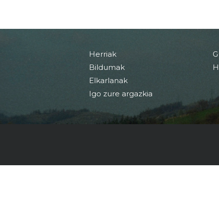
Herriak
G
Bildumak
H
Elkarlanak
Igo zure argazkia