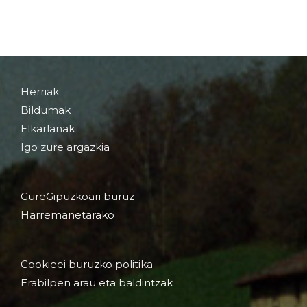
Herriak
Bildumak
Elkarlanak
Igo zure argazkia
GureGipuzkoari buruz
Harremanetarako
Cookieei buruzko politika
Erabilpen arau eta baldintzak