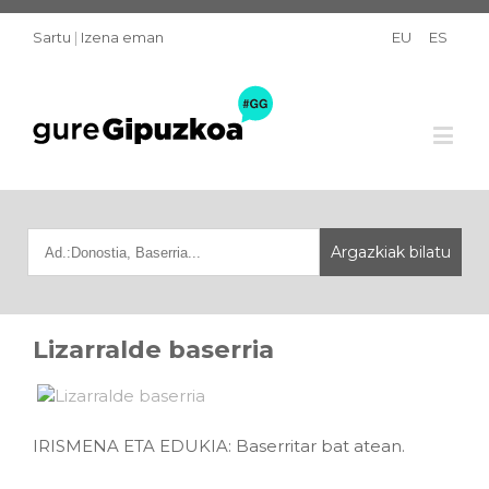
Sartu
|
Izena eman
EU
ES
Lizarralde baserria
IRISMENA ETA EDUKIA: Baserritar bat atean.