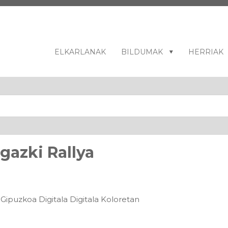
ELKARLANAK
BILDUMAK
HERRIAK
gazki Rallya
a Gipuzkoa Digitala Digitala Koloretan