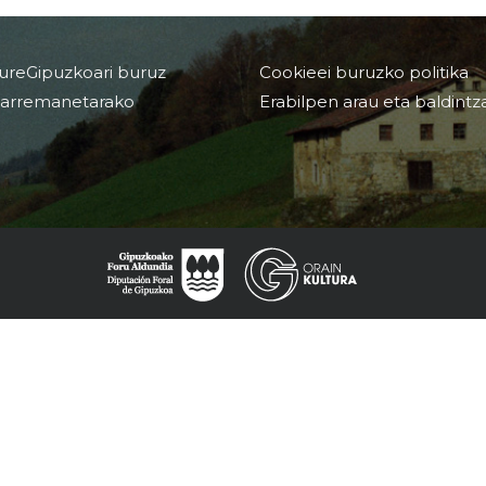
ureGipuzkoari buruz
Cookieei buruzko politika
arremanetarako
Erabilpen arau eta baldintz