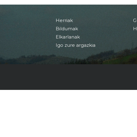
Herriak
G
Bildumak
H
Elkarlanak
Igo zure argazkia