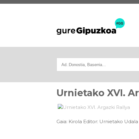
Urnietako XVI. Ar
Gaia: Kirola Editor: Urnietako Udal