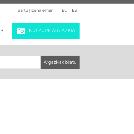
Sartu
|
Izena eman
EU
ES
IGO ZURE ARGAZKIA