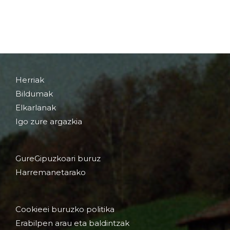
Herriak
Bildumak
Elkarlanak
Igo zure argazkia
GureGipuzkoari buruz
Harremanetarako
Cookieei buruzko politika
Erabilpen arau eta baldintzak