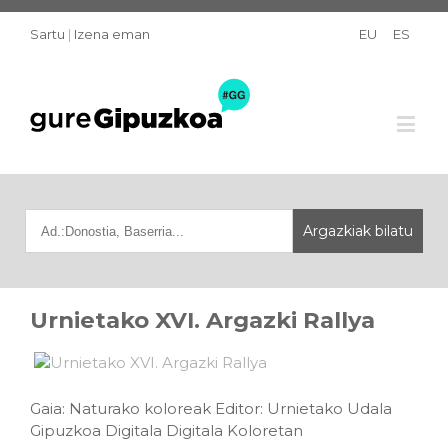
Sartu
|
Izena eman
EU
ES
Urnietako XVI. Argazki Rallya
Gaia: Naturako koloreak Editor: Urnietako Udala
Gipuzkoa Digitala Digitala Koloretan