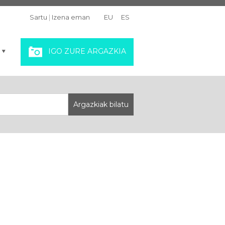
Sartu
|
Izena eman
EU
ES
IGO ZURE ARGAZKIA