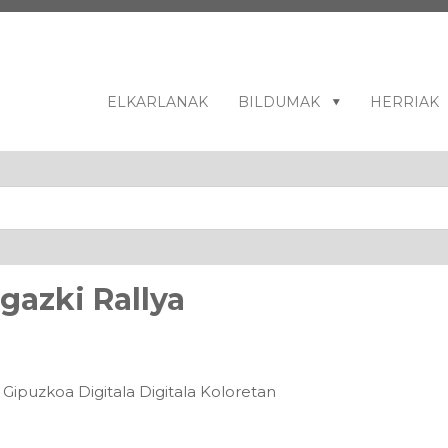
ELKARLANAK
BILDUMAK
HERRIAK
gazki Rallya
a Gipuzkoa Digitala Digitala Koloretan