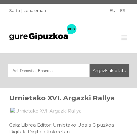
Sartu
|
Izena eman
EU
ES
Urnietako XVI. Argazki Rallya
Gaia: Librea Editor: Urnietako Udala Gipuzkoa
Digitala Digitala Koloretan