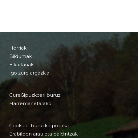
Herriak
Bildumak
Elkarlanak
Igo zure argazkia
GureGipuzkoari buruz
Harremanetarako
Cookieei buruzko politika
Erabilpen arau eta baldintzak