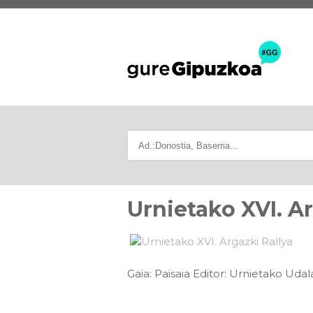
Urnietako XVI. Ar
Gaia: Paisaia Editor: Urnietako Uda