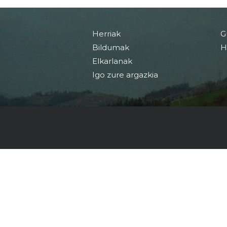
Herriak
G
Bildumak
H
Elkarlanak
Igo zure argazkia