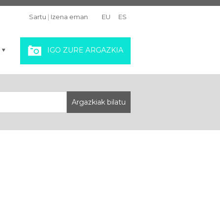
Sartu
|
Izena eman
EU
ES
IGO ZURE ARGAZKIA