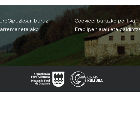
ureGipuzkoari buruz
Cookieei buruzko politika
arremanetarako
Erabilpen arau eta baldintz