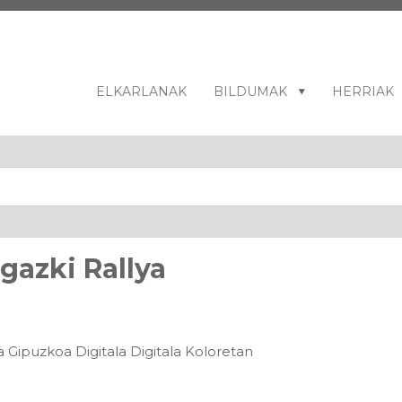
ELKARLANAK
BILDUMAK
HERRIAK
gazki Rallya
la Gipuzkoa Digitala Digitala Koloretan