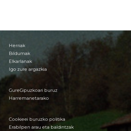
Herriak
Bildumak
Elkarlanak
Igo zure argazkia
GureGipuzkoari buruz
Harremanetarako
Cookieei buruzko politika
Erabilpen arau eta baldintzak