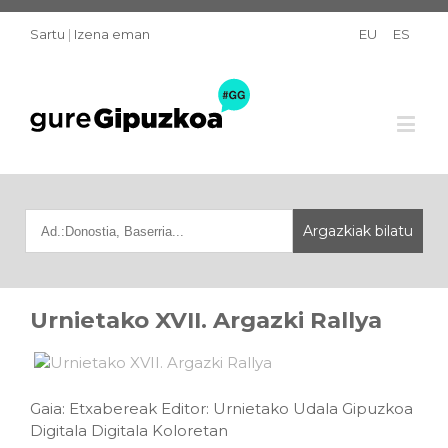
Sartu
|
Izena eman
EU
ES
Urnietako XVII. Argazki Rallya
Gaia: Etxabereak Editor: Urnietako Udala Gipuzkoa
Digitala Digitala Koloretan