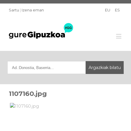
Sartu
|
Izena eman
EU
ES
1107160.jpg