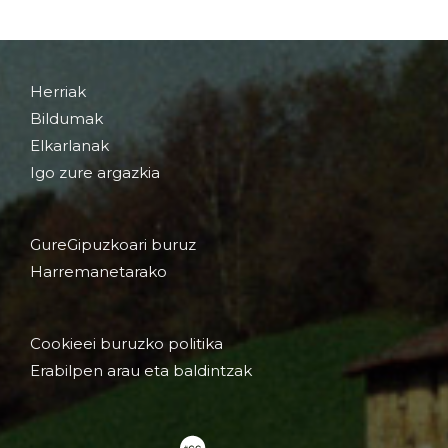
Herriak
Bildumak
Elkarlanak
Igo zure argazkia
GureGipuzkoari buruz
Harremanetarako
Cookieei buruzko politika
Erabilpen arau eta baldintzak