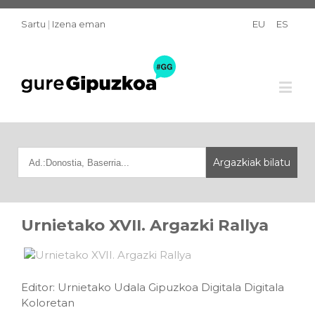
Sartu
|
Izena eman
EU
ES
Urnietako XVII. Argazki Rallya
Editor: Urnietako Udala Gipuzkoa Digitala Digitala
Koloretan