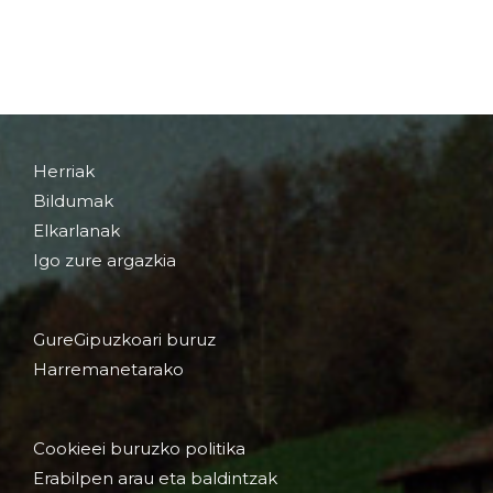
Herriak
Bildumak
Elkarlanak
Igo zure argazkia
GureGipuzkoari buruz
Harremanetarako
Cookieei buruzko politika
Erabilpen arau eta baldintzak