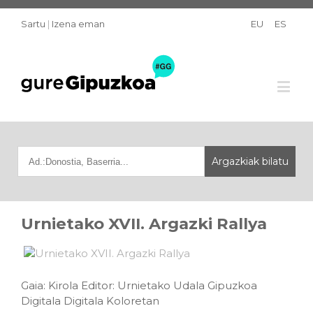
Sartu
|
Izena eman
EU
ES
Urnietako XVII. Argazki Rallya
Gaia: Kirola Editor: Urnietako Udala Gipuzkoa
Digitala Digitala Koloretan