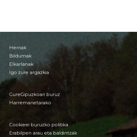
Herriak
Bildumak
Elkarlanak
Igo zure argazkia
GureGipuzkoari buruz
Harremanetarako
Cookieei buruzko politika
Erabilpen arau eta baldintzak