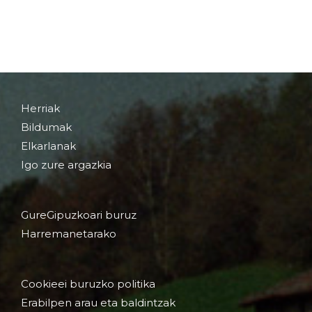
Herriak
Bildumak
Elkarlanak
Igo zure argazkia
GureGipuzkoari buruz
Harremanetarako
Cookieei buruzko politika
Erabilpen arau eta baldintzak