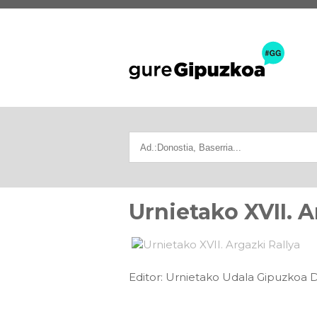
Urnietako XVII. A
Editor: Urnietako Udala Gipuzkoa Di