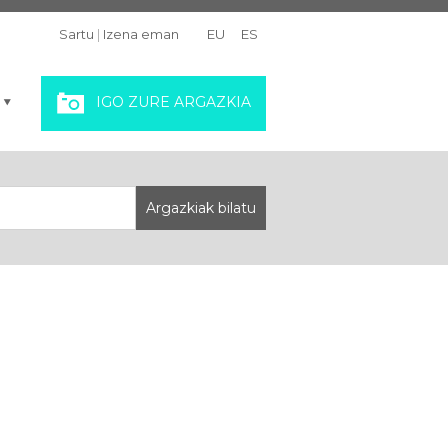
Sartu
|
Izena eman
EU
ES
IGO ZURE ARGAZKIA