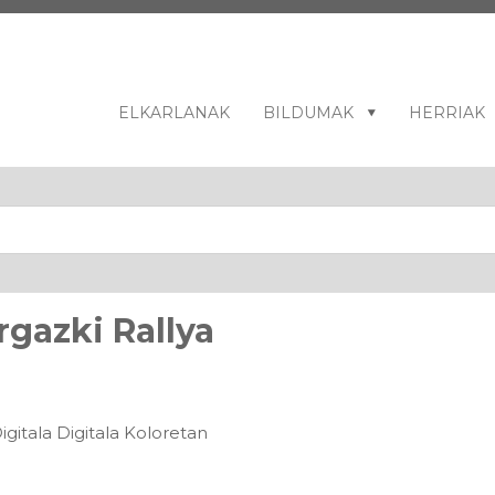
ELKARLANAK
BILDUMAK
HERRIAK
rgazki Rallya
gitala Digitala Koloretan