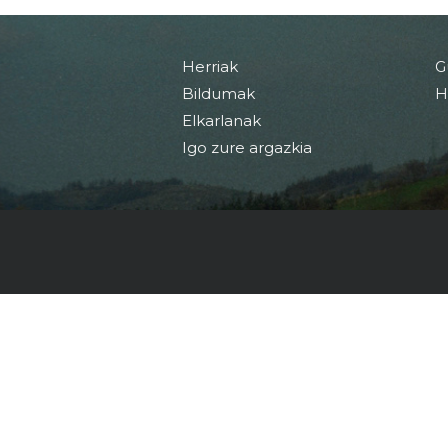
Herriak
G
Bildumak
H
Elkarlanak
Igo zure argazkia