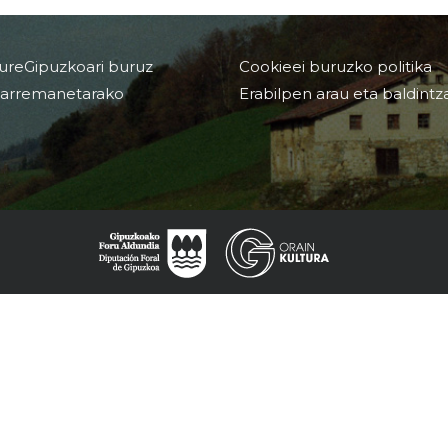
ureGipuzkoari buruz
Cookieei buruzko politika
arremanetarako
Erabilpen arau eta baldintz