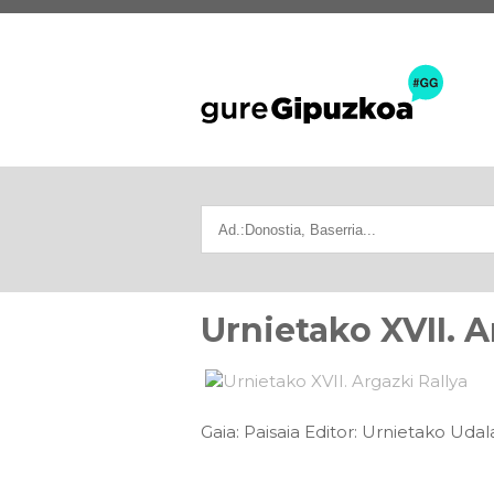
Urnietako XVII. A
Gaia: Paisaia Editor: Urnietako Uda