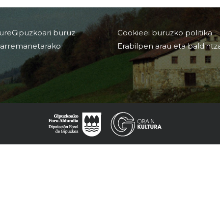
ureGipuzkoari buruz
Cookieei buruzko politika
arremanetarako
Erabilpen arau eta baldintz