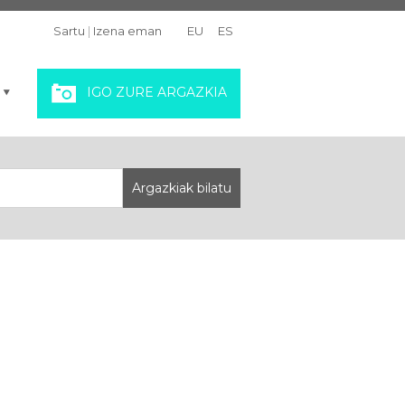
Sartu
|
Izena eman
EU
ES
IGO ZURE ARGAZKIA