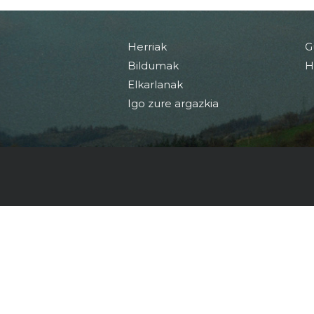
Herriak
G
Bildumak
H
Elkarlanak
Igo zure argazkia