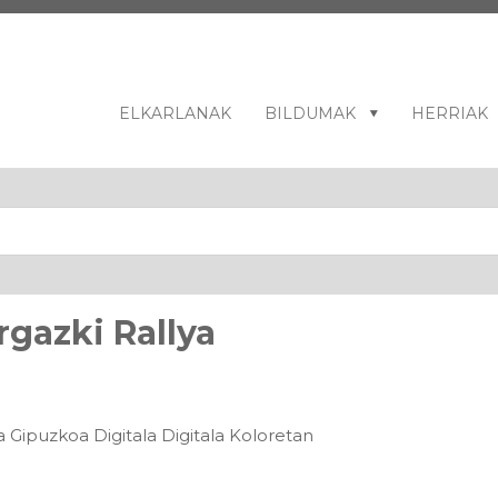
ELKARLANAK
BILDUMAK
HERRIAK
rgazki Rallya
la Gipuzkoa Digitala Digitala Koloretan