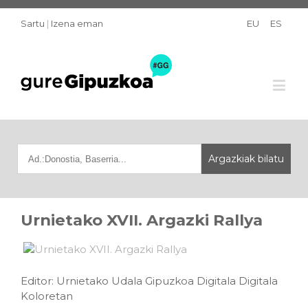
Sartu
|
Izena eman
EU
ES
Urnietako XVII. Argazki Rallya
Editor: Urnietako Udala Gipuzkoa Digitala Digitala
Koloretan