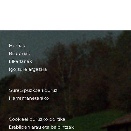
Herriak
Bildumak
Elkarlanak
Igo zure argazkia
GureGipuzkoari buruz
Harremanetarako
Cookieei buruzko politika
Erabilpen arau eta baldintzak