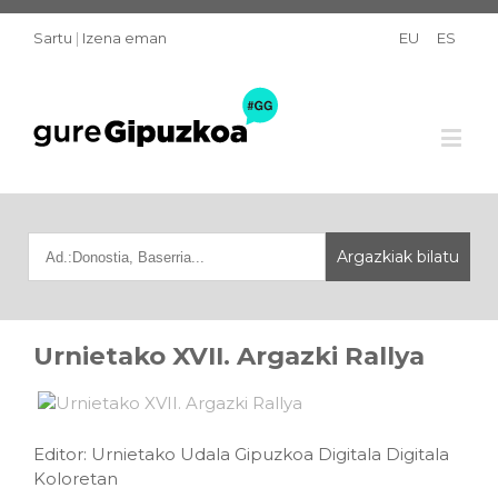
Sartu
|
Izena eman
EU
ES
Urnietako XVII. Argazki Rallya
Editor: Urnietako Udala Gipuzkoa Digitala Digitala
Koloretan