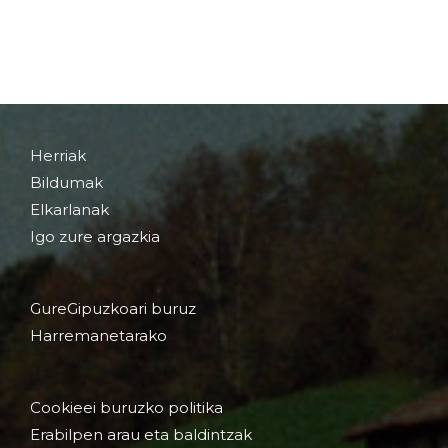
Herriak
Bildumak
Elkarlanak
Igo zure argazkia
GureGipuzkoari buruz
Harremanetarako
Cookieei buruzko politika
Erabilpen arau eta baldintzak