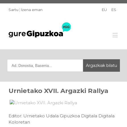
Sartu
|
Izena eman
EU
ES
Urnietako XVII. Argazki Rallya
Editor: Urnietako Udala Gipuzkoa Digitala Digitala
Koloretan