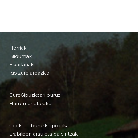
Herriak
Bildumak
Elkarlanak
Igo zure argazkia
GureGipuzkoari buruz
Harremanetarako
Cookieei buruzko politika
Erabilpen arau eta baldintzak