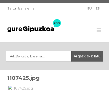
Sartu
|
Izena eman
EU
ES
1107425.jpg