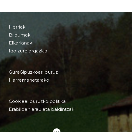
Herriak
Bildumak
Elkarlanak
Igo zure argazkia
GureGipuzkoari buruz
Harremanetarako
Cookieei buruzko politika
Erabilpen arau eta baldintzak