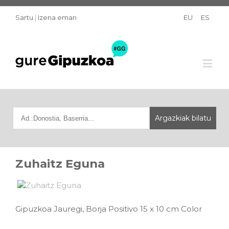
Sartu
|
Izena eman
EU
ES
Zuhaitz Eguna
Gipuzkoa Jauregi, Borja Positivo 15 x 10 cm Color