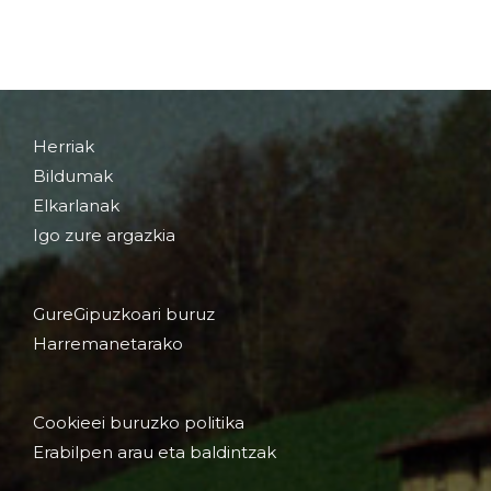
Herriak
Bildumak
Elkarlanak
Igo zure argazkia
GureGipuzkoari buruz
Harremanetarako
Cookieei buruzko politika
Erabilpen arau eta baldintzak