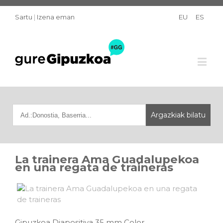
Sartu
|
Izena eman
EU
ES
La trainera Ama Guadalupekoa
en una regata de traineras
Gipuzkoa Diapositiva 35 mm Color