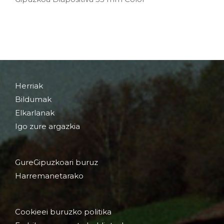
Herriak
Bildumak
Elkarlanak
Igo zure argazkia
GureGipuzkoari buruz
Harremanetarako
Cookieei buruzko politika