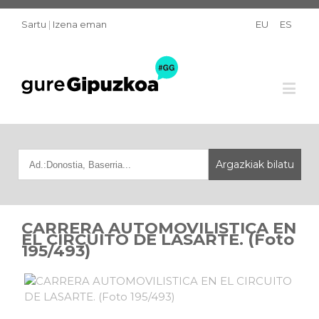
Sartu
|
Izena eman
EU
ES
CARRERA AUTOMOVILISTICA EN
EL CIRCUITO DE LASARTE. (Foto
195/493)