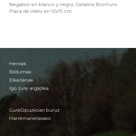
Negativo en blanco y negro. Gelatino Bromuro.
Placa de vidrio en 10x15 cm.
Herriak
Bildumak
Elkarlanak
Igo zure argazkia
GureGipuzkoari buruz
Harremanetarako