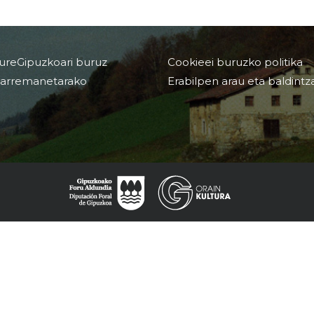
ureGipuzkoari buruz
Cookieei buruzko politika
arremanetarako
Erabilpen arau eta baldintz