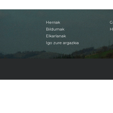
Herriak
G
Bildumak
H
Elkarlanak
Igo zure argazkia