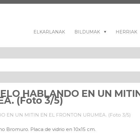
ELKARLANAK
BILDUMAK
HERRIAK
ELO HABLANDO EN UN MITIN
. (Foto 3/5)
no Bromuro. Placa de vidrio en 10x15 cm.