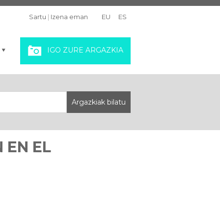
Sartu
|
Izena eman
EU
ES
IGO ZURE ARGAZKIA
 EN EL