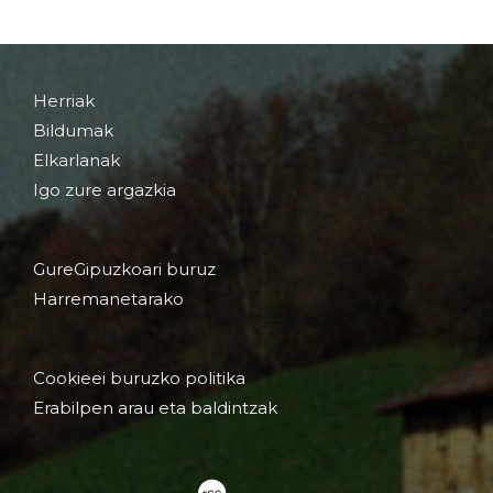
Herriak
Bildumak
Elkarlanak
Igo zure argazkia
GureGipuzkoari buruz
Harremanetarako
Cookieei buruzko politika
Erabilpen arau eta baldintzak