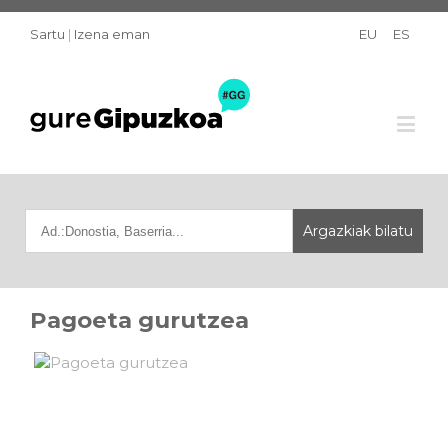
Sartu
|
Izena eman
EU
ES
Pagoeta gurutzea