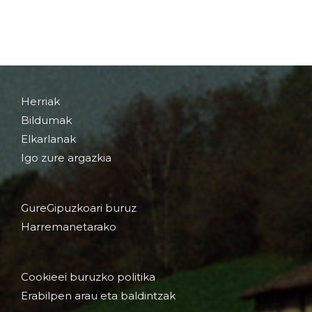
Herriak
Bildumak
Elkarlanak
Igo zure argazkia
GureGipuzkoari buruz
Harremanetarako
Cookieei buruzko politika
Erabilpen arau eta baldintzak