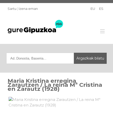
Sartu
|
Izena eman
EU
ES
Maria Kristina erregina
Zarautzen / La reina Mª Cristina
en Zarautz (1928)