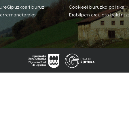
ureGipuzkoari buruz
Cookieei buruzko politika
arremanetarako
Erabilpen arau eta baldintz