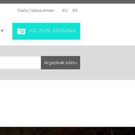
Sartu
|
Izena eman
EU
ES
IGO ZURE ARGAZKIA