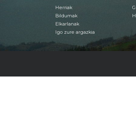
Herriak
G
Bildumak
H
Elkarlanak
Igo zure argazkia