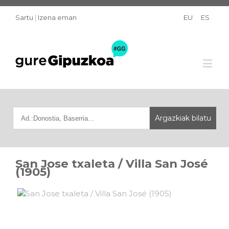
Sartu
|
Izena eman
EU
ES
San Jose txaleta / Villa San José
(1905)