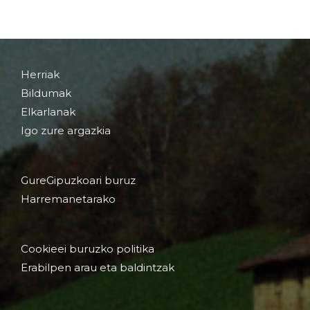
Herriak
Bildumak
Elkarlanak
Igo zure argazkia
GureGipuzkoari buruz
Harremanetarako
Cookieei buruzko politika
Erabilpen arau eta baldintzak