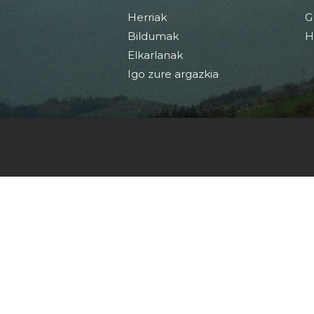
Herriak
G
Bildumak
H
Elkarlanak
Igo zure argazkia