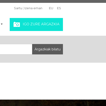
Sartu
|
Izena eman
EU
ES
IGO ZURE ARGAZKIA