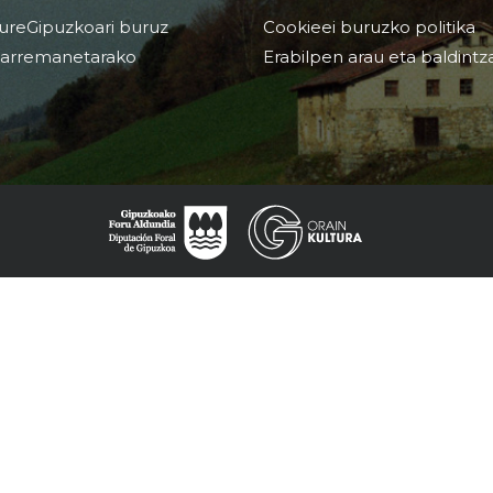
ureGipuzkoari buruz
Cookieei buruzko politika
arremanetarako
Erabilpen arau eta baldintz