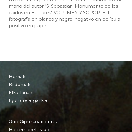
mano del autor "S. Sebastian. Monumento de los
caidos en Baleares" VOLUMEN Y SOPORTE: 1
fotografía en blanco y negro, negativo en película,
positivo en papel
Herriak
Bildumak
Elkarlanak
Igo zure argazkia
GureGipuzkoari buruz
Harremanetarako