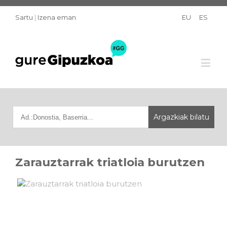
Sartu
|
Izena eman
EU
ES
Zarauztarrak triatloia burutzen