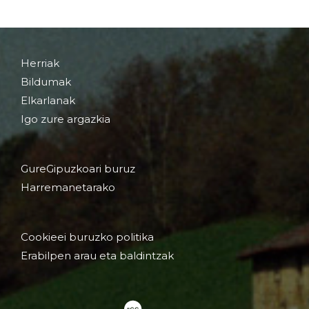
Herriak
Bildumak
Elkarlanak
Igo zure argazkia
GureGipuzkoari buruz
Harremanetarako
Cookieei buruzko politika
Erabilpen arau eta baldintzak