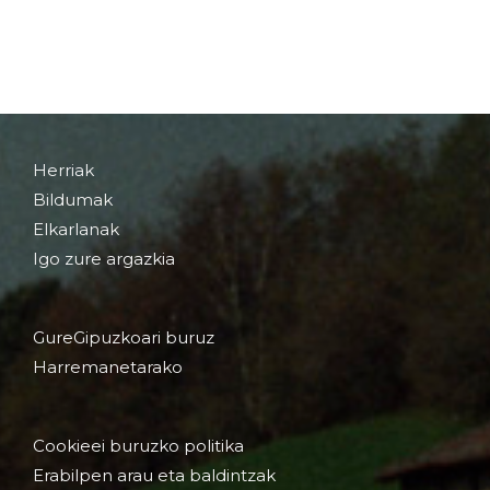
Herriak
Bildumak
Elkarlanak
Igo zure argazkia
GureGipuzkoari buruz
Harremanetarako
Cookieei buruzko politika
Erabilpen arau eta baldintzak