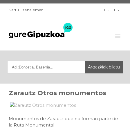
Sartu
|
Izena eman
EU
ES
Zarautz Otros monumentos
Monumentos de Zarautz que no forman parte de
la Ruta Monumental