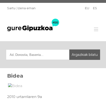
Sartu
|
Izena eman
EU
ES
Bidea
2010 urtarrilaren 9a