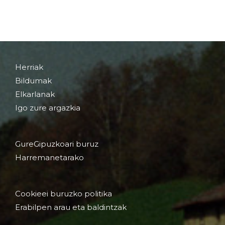
Herriak
Bildumak
Elkarlanak
Igo zure argazkia
GureGipuzkoari buruz
Harremanetarako
Cookieei buruzko politika
Erabilpen arau eta baldintzak