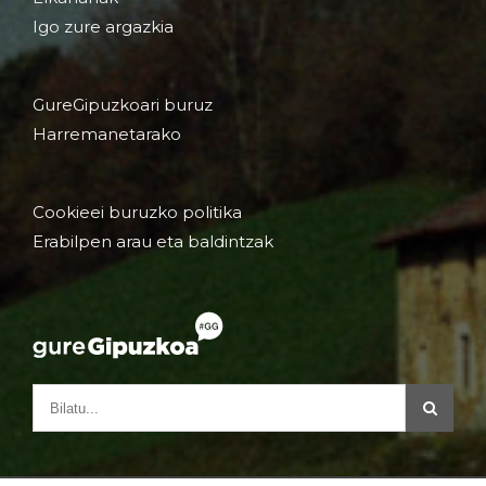
Igo zure argazkia
GureGipuzkoari buruz
Harremanetarako
Cookieei buruzko politika
Erabilpen arau eta baldintzak