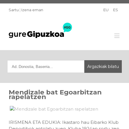
Sartu
|
Izena eman
EU
ES
Mendizale bat Egoarbitzan
rapelatzen
IRISMENA ETA EDUKIA: Ikastaro hau Eibarko Klub
Deportibok antolatu zuen. Kluba 1924an sortu zen.