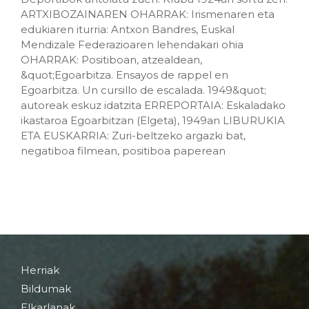
ARTXIBOZAINAREN OHARRAK: Irismenaren eta
edukiaren iturria: Antxon Bandres, Euskal
Mendizale Federazioaren lehendakari ohia
OHARRAK: Positiboan, atzealdean,
&quot;Egoarbitza. Ensayos de rappel en
Egoarbitza. Un cursillo de escalada. 1949&quot;
autoreak eskuz idatzita ERREPORTAIA: Eskaladako
ikastaroa Egoarbitzan (Elgeta), 1949an LIBURUKIA
ETA EUSKARRIA: Zuri-beltzeko argazki bat,
negatiboa filmean, positiboa paperean
Herriak
Bildumak
Elkarlanak