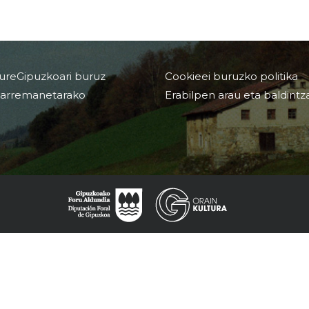
ureGipuzkoari buruz
Cookieei buruzko politika
arremanetarako
Erabilpen arau eta baldintz