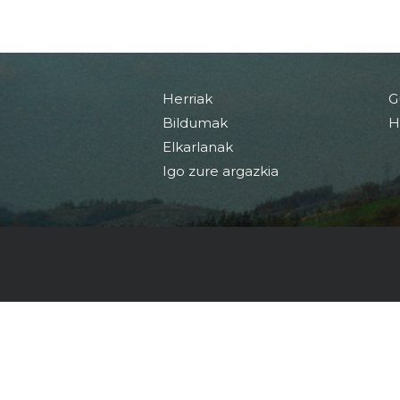
Herriak
G
Bildumak
H
Elkarlanak
Igo zure argazkia