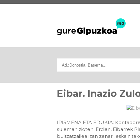
Eibar. Inazio Zul
IRISMENA ETA EDUKIA: Kontadorekua 
su eman zioten. Erdian, Eibarrek P
bultzatzailea izan zenari, eskainita