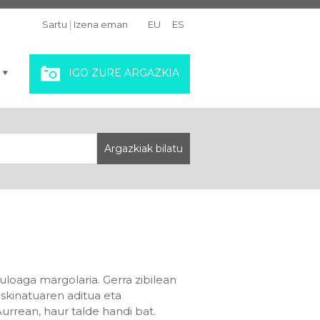
Sartu
|
Izena eman
EU
ES
IGO ZURE ARGAZKIA
loaga margolaria. Gerra zibilean
askinatuaren aditua eta
Aurrean, haur talde handi bat.