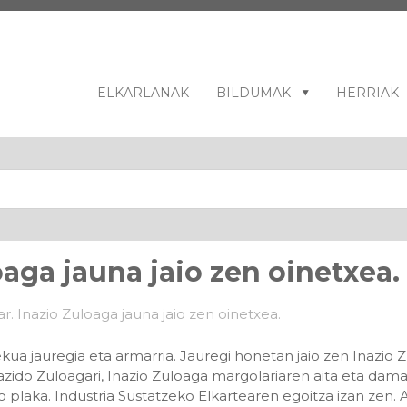
ELKARLANAK
BILDUMAK
HERRIAK
oaga jauna jaio zen oinetxea.
jauregia eta armarria. Jauregi honetan jaio zen Inazio Zu
lazido Zuloagari, Inazio Zuloaga margolariaren aita eta dam
ko plaka. Industria Sustatzeko Elkartearen egoitza izan zen. 