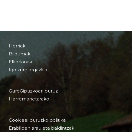
Herriak
Bildumak
Elkarlanak
Igo zure argazkia
GureGipuzkoari buruz
Harremanetarako
Cookieei buruzko politika
Erabilpen arau eta baldintzak