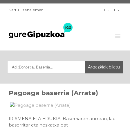
Sartu
|
Izena eman
EU
ES
Pagoaga baserria (Arrate)
IRISMENA ETA EDUKIA: Baserriaren aurrean, lau
baserritar eta neskatxa bat